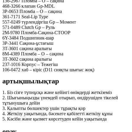
136-2967 Пломба – O – сақина
468-3266 клапан Gp-MDL
3P-0653 Пломба – O – сақина
361-7171 Seal-Lip Type
557-0249 түрлендіргіш Gp – Момент
571-0489 Clutch Gp – Руль
2M-9780 Пломба-Сақина-СТООР
6Y-3484 Подшипник-шар
3P-3441 Сақина-ұстағыш
3T-3601 сақина аралығы
8M-4389 Пломба – O – сақина
3T-3602 сақина аралығы
237-1016 Корпус – Тежегіш
106-0472 хаб – кіріс (D11 сияқты шығыс жоқ)
артықшылықтар
1. Біз сізге түпнұсқа және кейінгі өнімдерді жеткіземіз
2. Шығыныңызды үнемдей отырып, өндірушіден тікелей
тұтынушыға дейін
3. Қалыпты бөлшектер үшін тұрақты қор
4. Жеткізу уақытында, бәсекеге қабілетті жеткізу құны
5. Кәсіби және қызмет көрсетуден кейін уақытында
орау