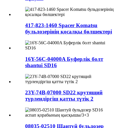
417-823-1460 Spacer Komatsu
бульдозерінің қосалқы бөлшектері
16Y-56C-04000A Буферлік болт
shantui SD16
23Y-74B-07000 SD22 крутящий
түрлендіргіш қатты түтік 2
08035-02510 Шантуй бульдозер