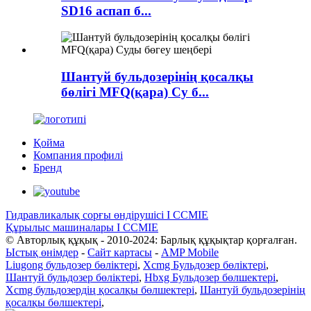
SD16 аспап б...
Шантуй бульдозерінің қосалқы
бөлігі MFQ(қара) Су б...
Қойма
Компания профилі
Бренд
Гидравликалық сорғы өндірушісі I CCMIE
Құрылыс машиналары I CCMIE
© Авторлық құқық - 2010-2024: Барлық құқықтар қорғалған.
Ыстық өнімдер
-
Сайт картасы
-
AMP Mobile
Liugong бульдозер бөліктері
,
Xcmg Бульдозер бөліктері
,
Шантуй бульдозер бөліктері
,
Hbxg Бульдозер бөлшектері
,
Xcmg бульдозердің қосалқы бөлшектері
,
Шантуй бульдозерінің
қосалқы бөлшектері
,