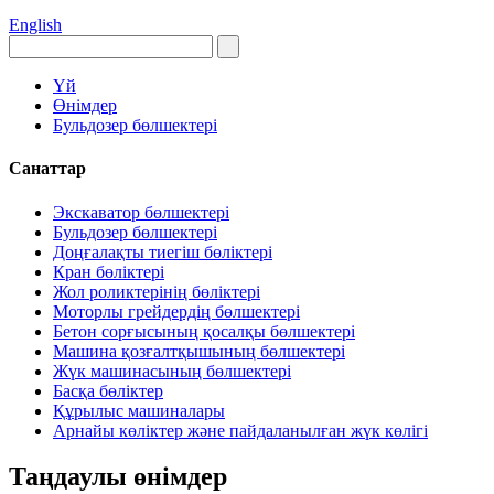
English
Үй
Өнімдер
Бульдозер бөлшектері
Санаттар
Экскаватор бөлшектері
Бульдозер бөлшектері
Доңғалақты тиегіш бөліктері
Кран бөліктері
Жол роликтерінің бөліктері
Моторлы грейдердің бөлшектері
Бетон сорғысының қосалқы бөлшектері
Машина қозғалтқышының бөлшектері
Жүк машинасының бөлшектері
Басқа бөліктер
Құрылыс машиналары
Арнайы көліктер және пайдаланылған жүк көлігі
Таңдаулы өнімдер