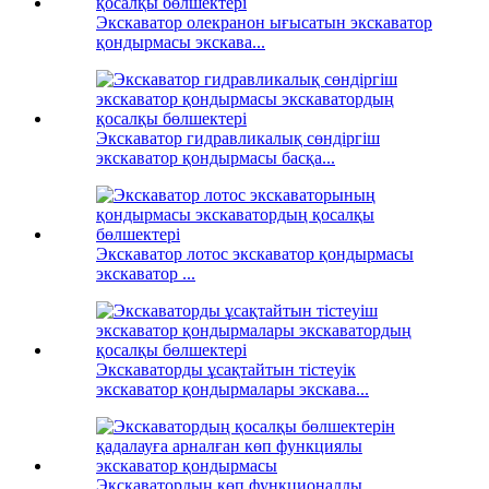
Экскаватор олекранон ығысатын экскаватор
қондырмасы экскава...
Экскаватор гидравликалық сөндіргіш
экскаватор қондырмасы басқа...
Экскаватор лотос экскаватор қондырмасы
экскаватор ...
Экскаваторды ұсақтайтын тістеуік
экскаватор қондырмалары экскава...
Экскаватордың көп функционалды