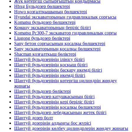
Жүк көтергіш сыпырғыштың қондырмасы
Hbxg Бульдозер бөлшектері
Howo қозғалтқышының бөлшектері
Hyundai экскаваторының гидравликалық сорғысы
Komatsu бульдозер бөлшектері
Комацу экскаваторының беріліс білігі
Komatsu Pc300-7 экскаватор гидравликалық сорғы
Liugong бульдозер бөліктері
Sany бетон сорғысының қосалқы бөлшектері
Sany экскаваторының қосалқы бөлшектері
Shacman қозғалтқыш бөліктері
Шантуй бульдозерінің ілінісу білігі
Шантуй бульдозерінің қосқыш білігі
Шантуй бульдозерінің басқару икемді білігі
Шантуй бульдозерінің икемді білігі
Шантуй бульдозерінің көтергіш цилиндрін жөндеу
жинағы
Шантуй бульдозер бөліктері
Шантуй бульдозер катушкасының білігі
Шантуй бульдозерінің кері беріліс білігі
Шантуй бульдозерінің қосалқы бөлшектері
Шантуй бульдозер лебедкасының жетек білігі
Шантуй дозер болт
Шантуй дозерінің алдыңғы бос жүрісі
Шантуй дозерінің көлбеу цилиндрлерін жөндеу жинағы