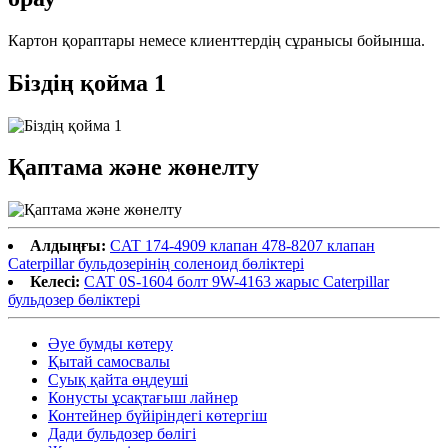
Картон қораптары немесе клиенттердің сұранысы бойынша.
Біздің қойма 1
Қаптама және жөнелту
Алдыңғы:
CAT 174-4909 клапан 478-8207 клапан
Caterpillar бульдозерінің соленоид бөліктері
Келесі:
CAT 0S-1604 болт 9W-4163 жарыс Caterpillar
бульдозер бөліктері
Әуе бумды көтеру
Қытай самосвалы
Суық қайта өңдеуші
Конусты ұсақтағыш лайнер
Контейнер бүйіріндегі көтергіш
Дади бульдозер бөлігі