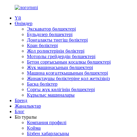
Үй
Өнімдер
Экскаватор бөлшектері
Бульдозер бөлшектері
Доңғалақты тиегіш бөліктері
Кран бөліктері
Жол роликтерінің бөліктері
Моторлы грейдердің бөлшектері
Бетон сорғысының қосалқы бөлшектері
Жүк машинасының бөлшектері
Машина қозғалтқышының бөлшектері
Жинақтаушы бөліктеріне қол жеткізіңіз
Басқа бөліктер
Сорғы жүк көлігінің бөлшектері
Құрылыс машиналары
Бренд
Жаңалықтар
Блог
Біз туралы
Компания профилі
Қойма
Бізбен хабарласыңы