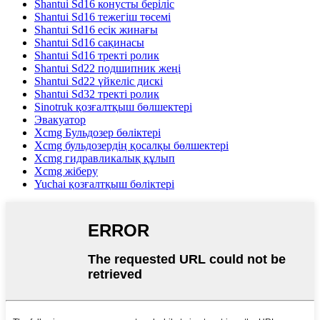
Shantui Sd16 конусты беріліс
Shantui Sd16 тежегіш төсемі
Shantui Sd16 есік жинағы
Shantui Sd16 сақинасы
Shantui Sd16 тректі ролик
Shantui Sd22 подшипник жеңі
Shantui Sd22 үйкеліс дискі
Shantui Sd32 тректі ролик
Sinotruk қозғалтқыш бөлшектері
Эвакуатор
Xcmg Бульдозер бөліктері
Xcmg бульдозердің қосалқы бөлшектері
Xcmg гидравликалық құлып
Xcmg жіберу
Yuchai қозғалтқыш бөліктері