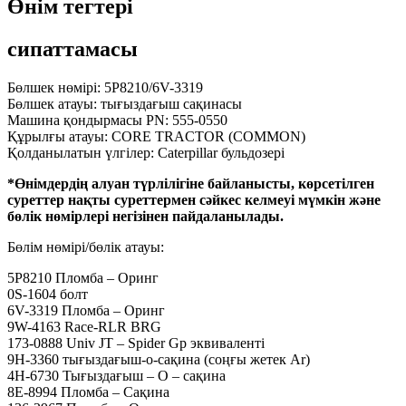
Өнім тегтері
сипаттамасы
Бөлшек нөмірі: 5P8210/6V-3319
Бөлшек атауы: тығыздағыш сақинасы
Машина қондырмасы PN: 555-0550
Құрылғы атауы: CORE TRACTOR (COMMON)
Қолданылатын үлгілер: Caterpillar бульдозері
*Өнімдердің алуан түрлілігіне байланысты, көрсетілген
суреттер нақты суреттермен сәйкес келмеуі мүмкін және
бөлік нөмірлері негізінен пайдаланылады.
Бөлім нөмірі/бөлік атауы:
5P8210 Пломба – Оринг
0S-1604 болт
6V-3319 Пломба – Оринг
9W-4163 Race-RLR BRG
173-0888 Univ JT – Spider Gp эквиваленті
9H-3360 тығыздағыш-о-сақина (соңғы жетек Ar)
4H-6730 Тығыздағыш – O – сақина
8E-8994 Пломба – Сақина