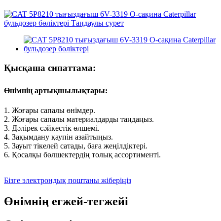
Қысқаша сипаттама:
Өнімнің артықшылықтары:
1. Жоғары сапалы өнімдер.
2. Жоғары сапалы материалдарды таңдаңыз.
3. Дәлірек сәйкестік өлшемі.
4. Зақымдану қаупін азайтыңыз.
5. Зауыт тікелей сатады, баға жеңілдіктері.
6. Қосалқы бөлшектердің толық ассортименті.
Бізге электрондық поштаны жіберіңіз
Өнімнің егжей-тегжейі