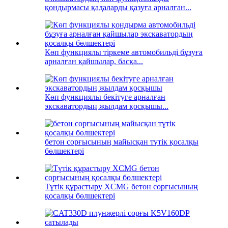
қондырмасы қадаларды қазуға арналған...
Көп функциялы тіркеме автомобильді бұзуға
арналған қайшылар, басқа...
Көп функциялы бекітуге арналған
экскаватордың жылдам қосқышы...
бетон сорғысының майысқан түтік қосалқы
бөлшектері
Түтік құрастыру XCMG бетон сорғысының
қосалқы бөлшектері