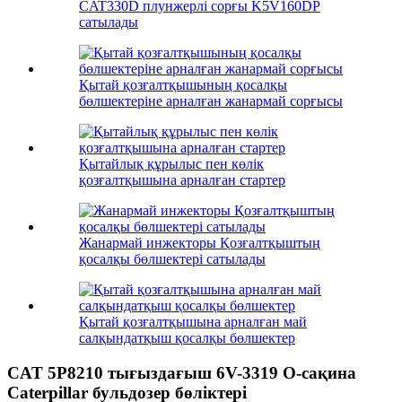
CAT330D плунжерлі сорғы K5V160DP
сатылады
Қытай қозғалтқышының қосалқы
бөлшектеріне арналған жанармай сорғысы
Қытайлық құрылыс пен көлік
қозғалтқышына арналған стартер
Жанармай инжекторы Қозғалтқыштың
қосалқы бөлшектері сатылады
Қытай қозғалтқышына арналған май
салқындатқыш қосалқы бөлшектер
CAT 5P8210 тығыздағыш 6V-3319 O-сақина
Caterpillar бульдозер бөліктері