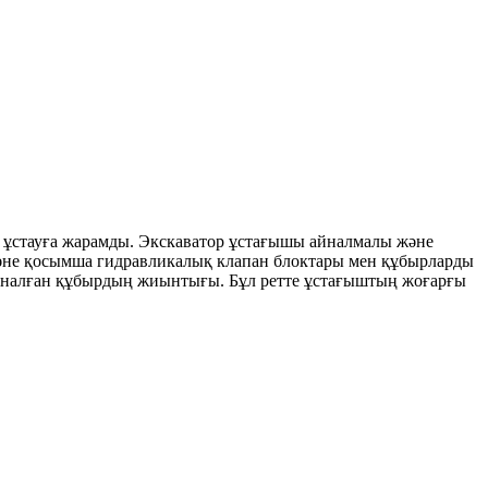
ы ұстауға жарамды. Экскаватор ұстағышы айналмалы және
 және қосымша гидравликалық клапан блоктары мен құбырларды
арналған құбырдың жиынтығы. Бұл ретте ұстағыштың жоғарғы