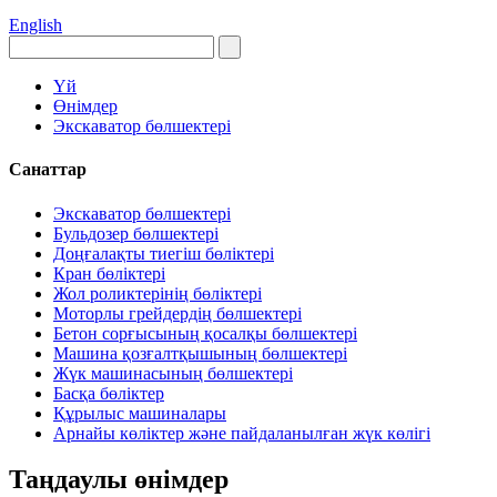
English
Үй
Өнімдер
Экскаватор бөлшектері
Санаттар
Экскаватор бөлшектері
Бульдозер бөлшектері
Доңғалақты тиегіш бөліктері
Кран бөліктері
Жол роликтерінің бөліктері
Моторлы грейдердің бөлшектері
Бетон сорғысының қосалқы бөлшектері
Машина қозғалтқышының бөлшектері
Жүк машинасының бөлшектері
Басқа бөліктер
Құрылыс машиналары
Арнайы көліктер және пайдаланылған жүк көлігі
Таңдаулы өнімдер