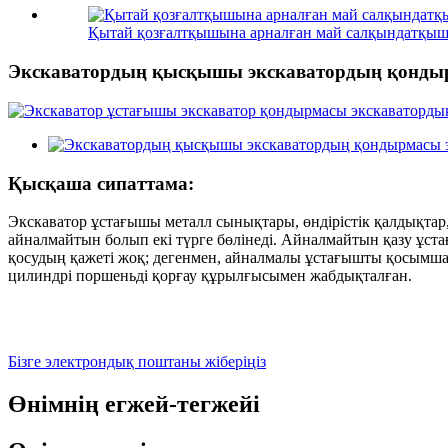
Қытай қозғалтқышына арналған май салқындатқыш
Экскаватордың қысқышы экскаватордың қондыр
Қысқаша сипаттама:
Экскаватор ұстағышы металл сынықтары, өндірістік қалдықтар
айналмайтын болып екі түрге бөлінеді. Айналмайтын қазу ұс
қосудың қажеті жоқ; дегенмен, айналмалы ұстағышты қосымша
цилиндрі поршеньді қорғау құрылғысымен жабдықталған.
Бізге электрондық поштаны жіберіңіз
Өнімнің егжей-тегжейі