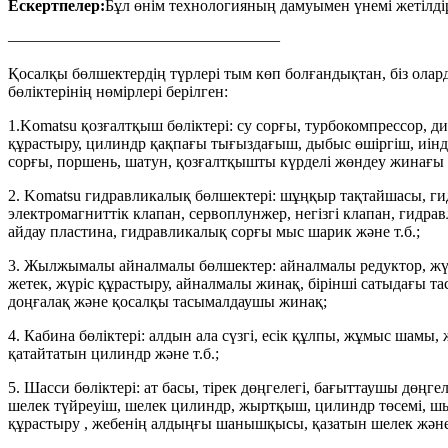
Ескертпелер:
Бұл өнім технологияның дамуымен үнемі жетілд
—————————————————
Қосалқы бөлшектердің түрлері тым көп болғандықтан, біз олард
бөліктерінің нөмірлері берілген:
1.Komatsu қозғалтқыш бөліктері: су сорғы, турбокомпрессор, д
құрастыру, цилиндр қақпағы тығыздағыш, дыбыс өшіргіш, иінді
сорғы, поршень, шатун, қозғалтқышты күрделі жөндеу жинағы ж
2. Komatsu гидравликалық бөлшектері: шұңқыр тақтайшасы, гид
электромагниттік клапан, сервоплунжер, негізгі клапан, гидра
айдау пластина, гидравликалық сорғы мыс шарик және т.б.;
3. Жылжымалы айналмалы бөлшектер: айналмалы редуктор, жүрі
жетек, жүріс құрастыру, айналмалы жинақ, бірінші сатыдағы 
доңғалақ және қосалқы тасымалдаушы жинақ;
4. Кабина бөліктері: алдын ала сүзгі, есік құлпы, жұмыс шамы
қатайтатын цилиндр және т.б.;
5. Шасси бөліктері: ат басы, тірек дөңгелегі, бағыттаушы дөңге
шелек түйреуіш, шелек цилиндр, жыртқыш, цилиндр төсемі, 
құрастыру , жебенің алдыңғы шанышқысы, қазатын шелек және 