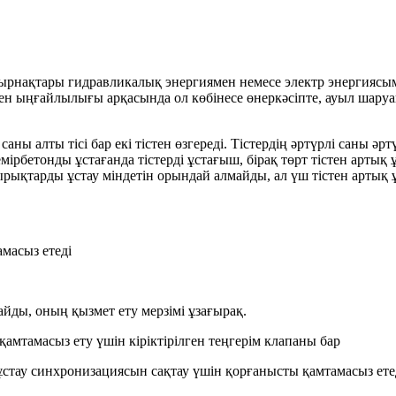
ырнақтары гидравликалық энергиямен немесе электр энергиясы
ігі мен ыңғайлылығы арқасында ол көбінесе өнеркәсіпте, ауыл ш
ны алты тісі бар екі тістен өзгереді. Тістердің әртүрлі саны әр
емірбетонды ұстағанда тістерді ұстағыш, бірақ төрт тістен арт
сырықтарды ұстау міндетін орындай алмайды, ал үш тістен артық
амасыз етеді
ы, оның қызмет ету мерзімі ұзағырақ.
қамтамасыз ету үшін кіріктірілген теңгерім клапаны бар
 ұстау синхронизациясын сақтау үшін қорғанысты қамтамасыз ете