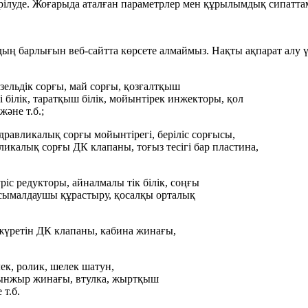
ірілуде. Жоғарыда аталған параметрлер мен құрылымдық сипатт
ың барлығын веб-сайтта көрсете алмаймыз. Нақты ақпарат алу үш
изельдік сорғы, май сорғы, қозғалтқыш
 білік, таратқыш білік, мойынтірек инжекторы, қол
әне т.б.;
равликалық сорғы мойынтірегі, беріліс сорғысы,
вликалық сорғы ДК клапаны, тоғыз тесігі бар пластина,
с редукторы, айналмалы тік білік, соңғы
тасымалдаушы құрастыру, қосалқы орталық
, жүретін ДК клапаны, кабина жинағы,
лек, ролик, шелек шатун,
шынжыр жинағы, втулка, жыртқыш
т.б.