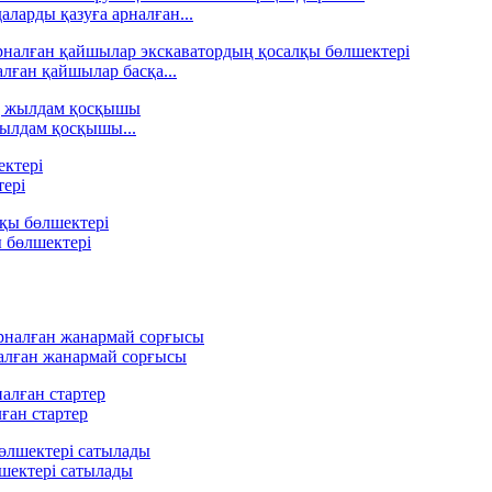
арды қазуға арналған...
лған қайшылар басқа...
жылдам қосқышы...
тері
 бөлшектері
алған жанармай сорғысы
ған стартер
шектері сатылады