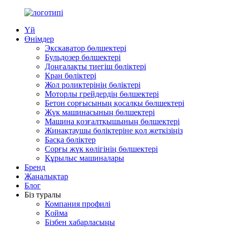
Үй
Өнімдер
Экскаватор бөлшектері
Бульдозер бөлшектері
Доңғалақты тиегіш бөліктері
Кран бөліктері
Жол роликтерінің бөліктері
Моторлы грейдердің бөлшектері
Бетон сорғысының қосалқы бөлшектері
Жүк машинасының бөлшектері
Машина қозғалтқышының бөлшектері
Жинақтаушы бөліктеріне қол жеткізіңіз
Басқа бөліктер
Сорғы жүк көлігінің бөлшектері
Құрылыс машиналары
Бренд
Жаңалықтар
Блог
Біз туралы
Компания профилі
Қойма
Бізбен хабарласыңы