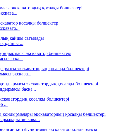
скава...
скавато...
қ қайшы ...
сы экска...
масы экскава...
ндырмасы басқа...
 ...
ырмалары экскава...