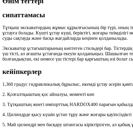
Өнім тегтері
сипаттамасы
Тұтқыш экскаватордың жұмыс құрылғысының бір түрі, оның т
ұстауға болады. Күшті ұстау күші, беріктігі, жоғары тиімділ
суды сақтауда және басқа жағдайларда кеңінен қолданылады.
Экскаватор ұстағыштарының көптеген стильдері бар. Тістердің са
үш тісті, ал ағашты ұстағанда екеуін қолданыңыз. Шашылған т
болғандықтан, екі немесе үш тістері бар қарғыштың өзі болат 
кейіпкерлер
1,360 градус гидравликалық бұрылыс, икемді ұстау әсерін қамт
2. Қозғалтқыштың қос айналуы, моменті көп
3. Тұтқыштың жиегі импорттық HARDOX400 парағын қабылдайд
4. Цилиндрде қысу күшін ұстап тұру және жоғары қауіпсіздікті 
5. Май цилиндрі мен басқару штангасы кіріктірілген, ал қабық