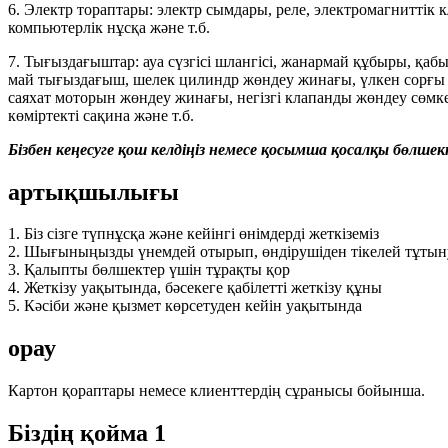
6. Электр тораптары: электр сымдары, реле, электромагниттік к
компьютерлік нұсқа және т.б.
7. Тығыздағыштар: ауа сүзгісі шлангісі, жанармай құбыры, қ
май тығыздағыш, шелек цилиндр жөндеу жинағы, үлкен сорғы
саяхат моторын жөндеу жинағы, негізгі клапанды жөндеу сөмк
көміртекті сақина және т.б.
Бізбен кеңесуге қош келдіңіз немесе қосымша қосалқы бөлшект
артықшылығы
1. Біз сізге түпнұсқа және кейінгі өнімдерді жеткіземіз
2. Шығыныңызды үнемдей отырып, өндірушіден тікелей тұтын
3. Қалыпты бөлшектер үшін тұрақты қор
4. Жеткізу уақытында, бәсекеге қабілетті жеткізу құны
5. Кәсіби және қызмет көрсетуден кейін уақытында
орау
Картон қораптары немесе клиенттердің сұранысы бойынша.
Біздің қойма 1