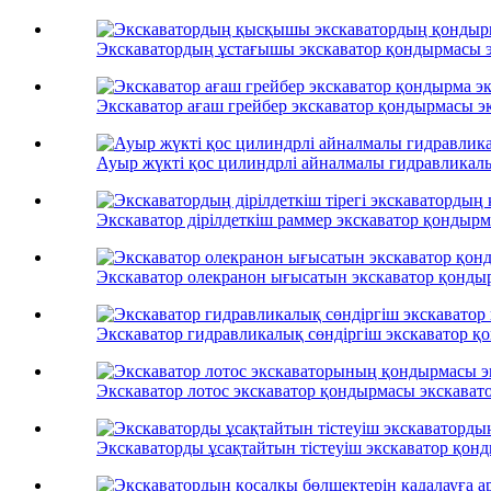
Экскаватордың ұстағышы экскаватор қондырмасы эк
Экскаватор ағаш грейбер экскаватор қондырмасы эк
Ауыр жүкті қос цилиндрлі айналмалы гидравликалы
Экскаватор дірілдеткіш раммер экскаватор қондырма
Экскаватор олекранон ығысатын экскаватор қондыр
Экскаватор гидравликалық сөндіргіш экскаватор қо
Экскаватор лотос экскаватор қондырмасы экскаватор
Экскаваторды ұсақтайтын тістеуіш экскаватор қонд