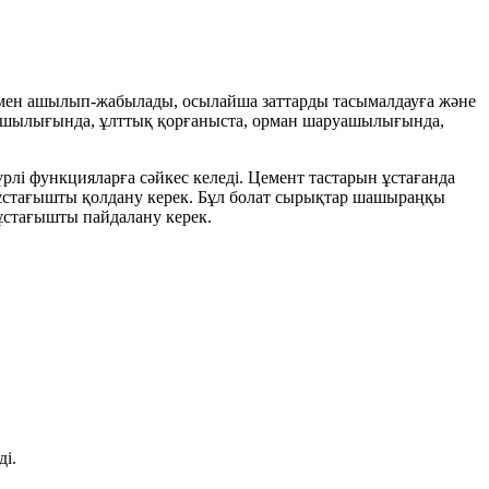
мен ашылып-жабылады, осылайша заттарды тасымалдауға және
аруашылығында, ұлттық қорғаныста, орман шаруашылығында,
түрлі функцияларға сәйкес келеді. Цемент тастарын ұстағанда
ық ұстағышты қолдану керек. Бұл болат сырықтар шашыраңқы
 ұстағышты пайдалану керек.
ді.