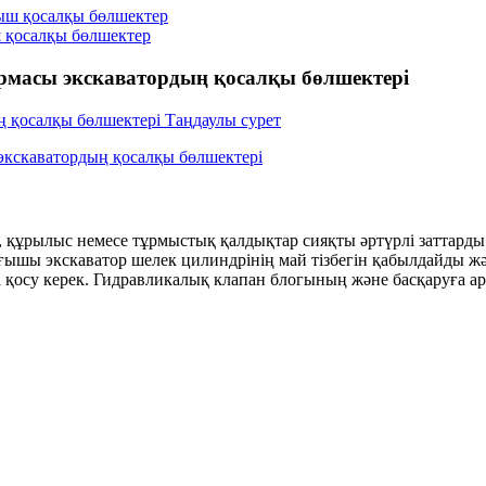
 қосалқы бөлшектер
масы экскаватордың қосалқы бөлшектері
, құрылыс немесе тұрмыстық қалдықтар сияқты әртүрлі заттард
тағышы экскаватор шелек цилиндрінің май тізбегін қабылдайды
 қосу керек. Гидравликалық клапан блогының және басқаруға 