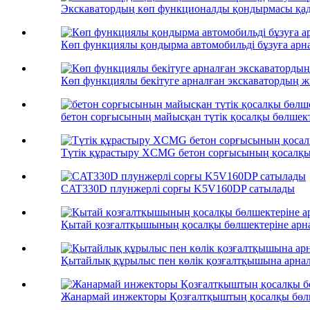
Экскаватордың көп функционалды қондырмасы қадал
Көп функциялы қондырма автомобильді бұзуға арна
Көп функциялы бекітуге арналған экскаватордың 
бетон сорғысының майысқан түтік қосалқы бөлшек
Түтік құрастыру XCMG бетон сорғысының қосалқы
CAT330D плунжерлі сорғы K5V160DP сатылады
Қытай қозғалтқышының қосалқы бөлшектеріне арн
Қытайлық құрылыс пен көлік қозғалтқышына арнал
Жанармай инжекторы Қозғалтқыштың қосалқы бөл