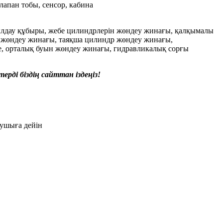
лапан тобы, сенсор, кабина
абылдау құбыры, жебе цилиндрлерін жөндеу жинағы, қалқымалы
 жөндеу жинағы, таяқша цилиндр жөндеу жинағы,
е, орталық буын жөндеу жинағы, гидравликалық сорғы
ерді біздің сайттан іздеңіз!
ушыға дейін