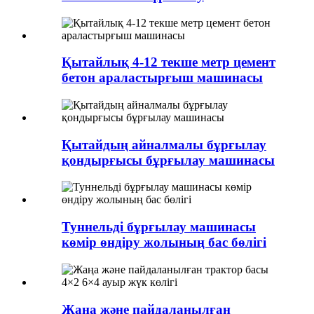
Қытайлық 4-12 текше метр цемент
бетон араластырғыш машинасы
Қытайдың айналмалы бұрғылау
қондырғысы бұрғылау машинасы
Туннельді бұрғылау машинасы
көмір өндіру жолының бас бөлігі
Жаңа және пайдаланылған