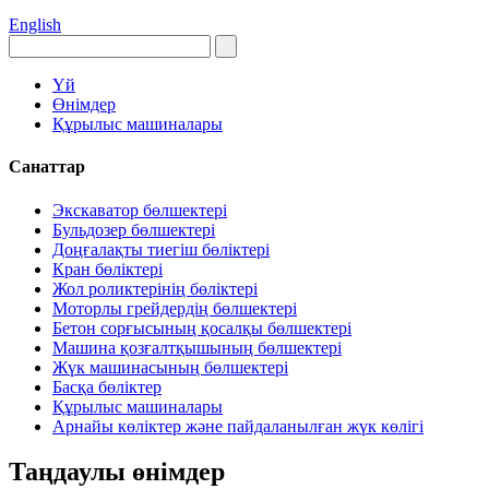
English
Үй
Өнімдер
Құрылыс машиналары
Санаттар
Экскаватор бөлшектері
Бульдозер бөлшектері
Доңғалақты тиегіш бөліктері
Кран бөліктері
Жол роликтерінің бөліктері
Моторлы грейдердің бөлшектері
Бетон сорғысының қосалқы бөлшектері
Машина қозғалтқышының бөлшектері
Жүк машинасының бөлшектері
Басқа бөліктер
Құрылыс машиналары
Арнайы көліктер және пайдаланылған жүк көлігі
Таңдаулы өнімдер