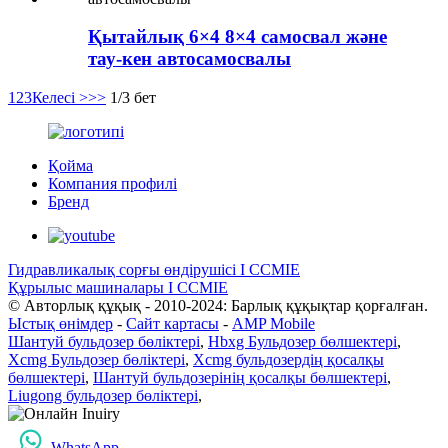
Қытайлық 6×4 8×4 самосвал және
тау-кен автосамосвалы
1
2
3
Келесі >
>>
1/3 бет
Қойма
Компания профилі
Бренд
Гидравликалық сорғы өндірушісі I CCMIE
Құрылыс машиналары I CCMIE
© Авторлық құқық - 2010-2024: Барлық құқықтар қорғалған.
Ыстық өнімдер
-
Сайт картасы
-
AMP Mobile
Шантуй бульдозер бөліктері
,
Hbxg Бульдозер бөлшектері
,
Xcmg Бульдозер бөліктері
,
Xcmg бульдозердің қосалқы
бөлшектері
,
Шантуй бульдозерінің қосалқы бөлшектері
,
Liugong бульдозер бөліктері
,
WhatsApp