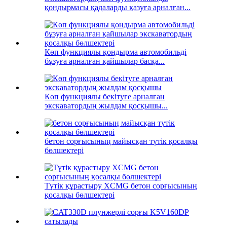
қондырмасы қадаларды қазуға арналған...
Көп функциялы қондырма автомобильді
бұзуға арналған қайшылар басқа...
Көп функциялы бекітуге арналған
экскаватордың жылдам қосқышы...
бетон сорғысының майысқан түтік қосалқы
бөлшектері
Түтік құрастыру XCMG бетон сорғысының
қосалқы бөлшектері