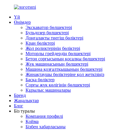
Үй
Өнімдер
Экскаватор бөлшектері
Бульдозер бөлшектері
Доңғалақты тиегіш бөліктері
Кран бөліктері
Жол роликтерінің бөліктері
Моторлы грейдердің бөлшектері
Бетон сорғысының қосалқы бөлшектері
Жүк машинасының бөлшектері
Машина қозғалтқышының бөлшектері
Жинақтаушы бөліктеріне қол жеткізіңіз
Басқа бөліктер
Сорғы жүк көлігінің бөлшектері
Құрылыс машиналары
Бренд
Жаңалықтар
Блог
Біз туралы
Компания профилі
Қойма
Бізбен хабарласыңы