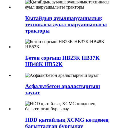
Қытайдың ауылшаруашылық
техникасы ауыл шаруашылығы
тракторы
Бетон сорғыш HB23K HB37K
HB48K HB52K
Асфальтбетон араластырғыш
зауыт
HDD қытайлық XCMG көлденең
бағытталған бұрғылау