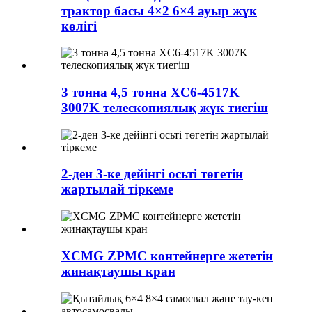
трактор басы 4×2 6×4 ауыр жүк
көлігі
3 тонна 4,5 тонна XC6-4517K
3007K телескопиялық жүк тиегіш
2-ден 3-ке дейінгі осьті төгетін
жартылай тіркеме
XCMG ZPMC контейнерге жететін
жинақтаушы кран