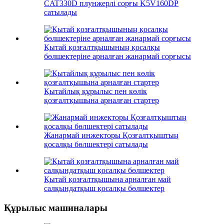
CAT330D плунжерлі сорғы K5V160DP
сатылады
Қытай қозғалтқышының қосалқы
бөлшектеріне арналған жанармай сорғысы
Қытайлық құрылыс пен көлік
қозғалтқышына арналған стартер
Жанармай инжекторы Қозғалтқыштың
қосалқы бөлшектері сатылады
Қытай қозғалтқышына арналған май
салқындатқыш қосалқы бөлшектер
Құрылыс машиналары