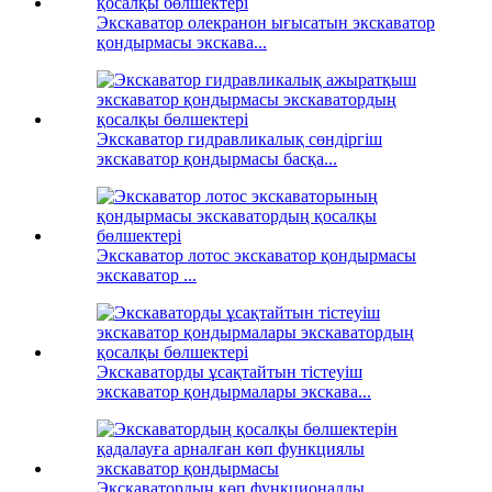
Экскаватор олекранон ығысатын экскаватор
қондырмасы экскава...
Экскаватор гидравликалық сөндіргіш
экскаватор қондырмасы басқа...
Экскаватор лотос экскаватор қондырмасы
экскаватор ...
Экскаваторды ұсақтайтын тістеуіш
экскаватор қондырмалары экскава...
Экскаватордың көп функционалды